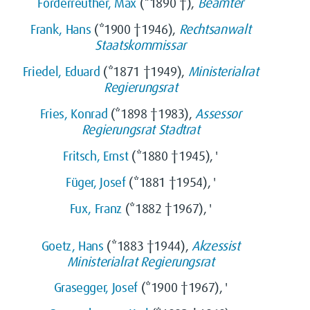
Förderreuther, Max
(*1890 †),
Beamter
Frank, Hans
(*1900 †1946),
Rechtsanwalt
Staatskommissar
Friedel, Eduard
(*1871 †1949),
Ministerialrat
Regierungsrat
Fries, Konrad
(*1898 †1983),
Assessor
Regierungsrat
Stadtrat
Fritsch, Ernst
(*1880 †1945), '
Füger, Josef
(*1881 †1954), '
Fux, Franz
(*1882 †1967), '
Goetz, Hans
(*1883 †1944),
Akzessist
Ministerialrat
Regierungsrat
Grasegger, Josef
(*1900 †1967), '