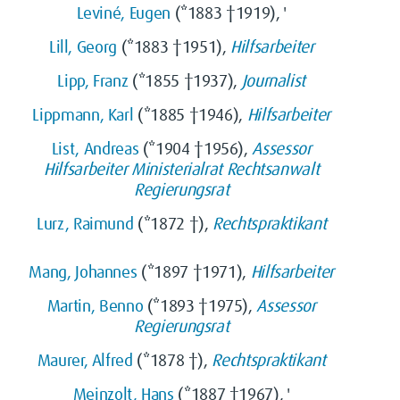
Leviné, Eugen
(*1883 †1919), '
Lill, Georg
(*1883 †1951),
Hilfsarbeiter
Lipp, Franz
(*1855 †1937),
Journalist
Lippmann, Karl
(*1885 †1946),
Hilfsarbeiter
List, Andreas
(*1904 †1956),
Assessor
Hilfsarbeiter
Ministerialrat
Rechtsanwalt
Regierungsrat
Lurz, Raimund
(*1872 †),
Rechtspraktikant
Mang, Johannes
(*1897 †1971),
Hilfsarbeiter
Martin, Benno
(*1893 †1975),
Assessor
Regierungsrat
Maurer, Alfred
(*1878 †),
Rechtspraktikant
Meinzolt, Hans
(*1887 †1967), '