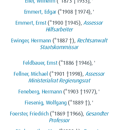
Eller, Wilhelm
(*1873 †1933), '
Emmert, Edgar
(*1908 †1974), '
Emmert, Ernst
(*1900 †1945),
Assessor
Hilfsarbeiter
Ewinger, Hermann
(*1887 †),
Rechtsanwalt
Staatskommissar
Feldbauer, Ernst
(*1886 †1946), '
Fellner, Michael
(*1901 †1998),
Assessor
Ministerialrat
Regierungsrat
Feneberg, Hermann
(*1903 †1977), '
Fiesenig, Wolfgang
(*1889 †), '
Foerster, Friedrich
(*1869 †1966),
Gesandter
Professor