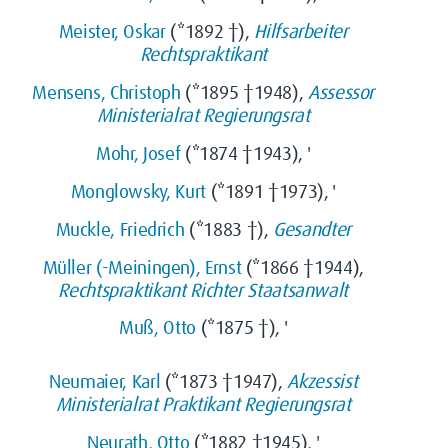
Meister, Oskar
(*1892 †),
Hilfsarbeiter
Rechtspraktikant
Mensens, Christoph
(*1895 †1948),
Assessor
Ministerialrat
Regierungsrat
Mohr, Josef
(*1874 †1943), '
Monglowsky, Kurt
(*1891 †1973), '
Muckle, Friedrich
(*1883 †),
Gesandter
Müller (-Meiningen), Ernst
(*1866 †1944),
Rechtspraktikant
Richter
Staatsanwalt
Muß, Otto
(*1875 †), '
Neumaier, Karl
(*1873 †1947),
Akzessist
Ministerialrat
Praktikant
Regierungsrat
Neurath, Otto
(*1882 †1945), '