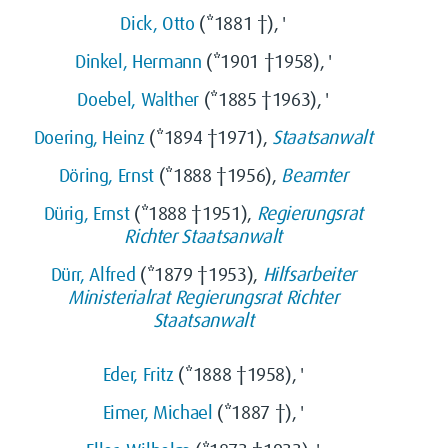
Dick, Otto
(*1881 †), '
Dinkel, Hermann
(*1901 †1958), '
Doebel, Walther
(*1885 †1963), '
Doering, Heinz
(*1894 †1971),
Staatsanwalt
Döring, Ernst
(*1888 †1956),
Beamter
Dürig, Ernst
(*1888 †1951),
Regierungsrat
Richter
Staatsanwalt
Dürr, Alfred
(*1879 †1953),
Hilfsarbeiter
Ministerialrat
Regierungsrat
Richter
Staatsanwalt
Eder, Fritz
(*1888 †1958), '
Eimer, Michael
(*1887 †), '