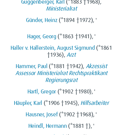
Guggenberger, Karl
(*1883 †1968),
Ministerialrat
Günder, Heinz
(*1894 †1972), '
Hager, Georg
(*1863 †1941), '
Haller v. Hallerstein, August Sigmund
(*1861
†1936),
Arzt
Hammer, Paul
(*1881 †1942),
Akzessist
Assessor
Ministerialrat
Rechtspraktikant
Regierungsrat
Hartl, Gregor
(*1902 †1980), '
Häupler, Karl
(*1906 †1945),
Hilfsarbeiter
Hausner, Josef
(*1902 †1968), '
Heindl, Hermann
(*1881 †), '