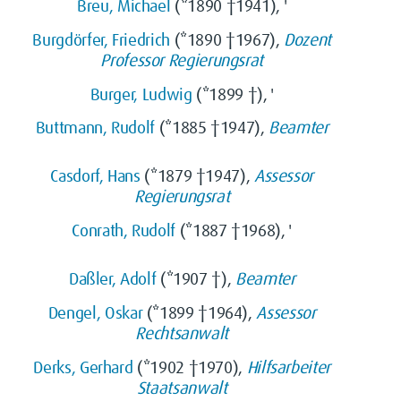
Breu, Michael
(*1890 †1941), '
Burgdörfer, Friedrich
(*1890 †1967),
Dozent
Professor
Regierungsrat
Burger, Ludwig
(*1899 †), '
Buttmann, Rudolf
(*1885 †1947),
Beamter
Casdorf, Hans
(*1879 †1947),
Assessor
Regierungsrat
Conrath, Rudolf
(*1887 †1968), '
Daßler, Adolf
(*1907 †),
Beamter
Dengel, Oskar
(*1899 †1964),
Assessor
Rechtsanwalt
Derks, Gerhard
(*1902 †1970),
Hilfsarbeiter
Staatsanwalt