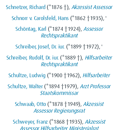
Schnetzer, Richard
(*1876 †),
Akzessist
Assessor
Schnorr v. Carolsfeld, Hans
(*1862 †1935), '
Schöntag, Karl
(*1874 †1924),
Assessor
Rechtspraktikant
Schreiber, Josef, Dr. iur.
(*1899 †1972), '
Schreiber, Rudolf, Dr. iur.
(*1889 †),
Hilfsarbeiter
Rechtspraktikant
Schultze, Ludwig
(*1900 †1962),
Hilfsarbeiter
Schultze, Walter
(*1894 †1979),
Arzt
Professor
Staatskommissar
Schwaab, Otto
(*1878 †1949),
Akzessist
Assessor
Regierungsrat
Schweyer, Franz
(*1868 †1935),
Akzessist
Assessor
Hilfsarbeiter
Ministerialrat