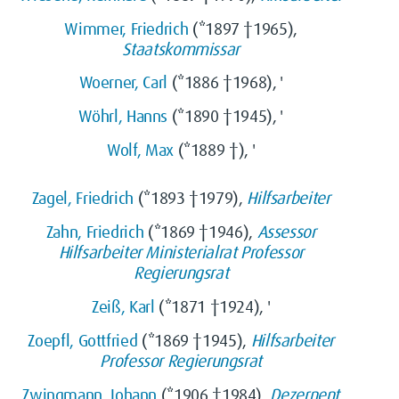
Wimmer, Friedrich
(*1897 †1965),
Staatskommissar
Woerner, Carl
(*1886 †1968), '
Wöhrl, Hanns
(*1890 †1945), '
Wolf, Max
(*1889 †), '
Zagel, Friedrich
(*1893 †1979),
Hilfsarbeiter
Zahn, Friedrich
(*1869 †1946),
Assessor
Hilfsarbeiter
Ministerialrat
Professor
Regierungsrat
Zeiß, Karl
(*1871 †1924), '
Zoepfl, Gottfried
(*1869 †1945),
Hilfsarbeiter
Professor
Regierungsrat
Zwingmann, Johann
(*1906 †1984),
Dezernent