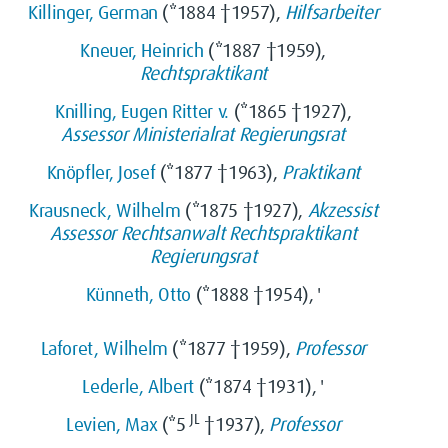
Killinger, German
(*1884 †1957),
Hilfsarbeiter
Kneuer, Heinrich
(*1887 †1959),
Rechtspraktikant
Knilling, Eugen Ritter v.
(*1865 †1927),
Assessor
Ministerialrat
Regierungsrat
Knöpfler, Josef
(*1877 †1963),
Praktikant
Krausneck, Wilhelm
(*1875 †1927),
Akzessist
Assessor
Rechtsanwalt
Rechtspraktikant
Regierungsrat
Künneth, Otto
(*1888 †1954), '
Laforet, Wilhelm
(*1877 †1959),
Professor
Lederle, Albert
(*1874 †1931), '
JL
Levien, Max
(*5
†1937),
Professor