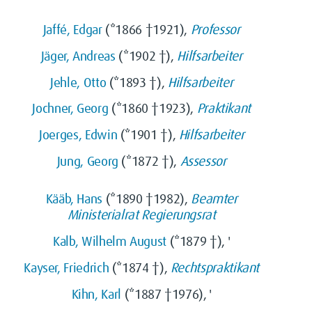
Jaffé, Edgar
(*1866 †1921),
Professor
Jäger, Andreas
(*1902 †),
Hilfsarbeiter
Jehle, Otto
(*1893 †),
Hilfsarbeiter
Jochner, Georg
(*1860 †1923),
Praktikant
Joerges, Edwin
(*1901 †),
Hilfsarbeiter
Jung, Georg
(*1872 †),
Assessor
Kääb, Hans
(*1890 †1982),
Beamter
Ministerialrat
Regierungsrat
Kalb, Wilhelm August
(*1879 †), '
Kayser, Friedrich
(*1874 †),
Rechtspraktikant
Kihn, Karl
(*1887 †1976), '