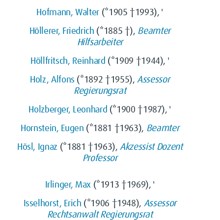
Hofmann, Walter
(*1905 †1993), '
Höllerer, Friedrich
(*1885 †),
Beamter
Hilfsarbeiter
Höllfritsch, Reinhard
(*1909 †1944), '
Holz, Alfons
(*1892 †1955),
Assessor
Regierungsrat
Holzberger, Leonhard
(*1900 †1987), '
Hornstein, Eugen
(*1881 †1963),
Beamter
Hösl, Ignaz
(*1881 †1963),
Akzessist
Dozent
Professor
Irlinger, Max
(*1913 †1969), '
Isselhorst, Erich
(*1906 †1948),
Assessor
Rechtsanwalt
Regierungsrat