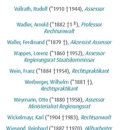
Vollrath, Rudolf
(*1910 †1944),
Assessor
JL
Wadler, Arnold
(*1882 †1
),
Professor
Rechtsanwalt
Waller, Ferdinand
(*1879 †),
Akzessist
Assessor
Wappes, Lorenz
(*1860 †1952),
Assessor
Regierungsrat
Staatskommissar
Wein, Franz
(*1884 †1954),
Rechtspraktikant
Werberger, Wilhelm
(*1881 †),
Rechtspraktikant
Weymann, Otto
(*1880 †1958),
Assessor
Ministerialrat
Regierungsrat
Wickelmayr, Karl
(*1904 †1983),
Rechtsanwalt
Wiesend, Reinhard
(*1887 †1970),
Hilfsarbeiter