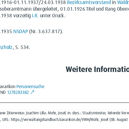
.1916–01.11.1937/24.03.1938
Bezirksamtsvorstand
in
Wald
ksoberamtmann übergeleitet, 01.01.1926 Titel und Rang Ober
.1938 vorzeitig
i.R.
unter Druck.
5.1935
NSDAP
(Nr. 3.637.817).
nzholz
, S. 534.
Weitere Informati
avarikon
Personensuche
GND
1278283382
ne Zitierweise: Joachim Lilla: Mohr, Josef, in: ders.: Staatsminister, leitende 
5, URL: https://verwaltungshandbuch.bavarikon.de/VWH/Mohr, Josef (08. August 