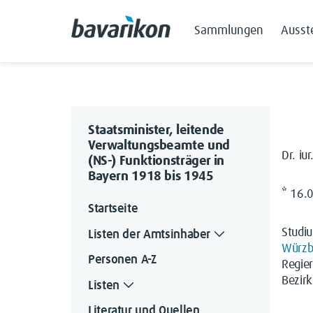
Sammlungen
Ausst
Staatsminister, leitende
Verwaltungsbeamte und
Dr. iur
(NS-) Funktionsträger in
Bayern 1918 bis 1945
* 16.
Startseite
Studi
Listen der Amtsinhaber
Würzb
Personen A-Z
Regie
Bezir
Listen
Literatur und Quellen