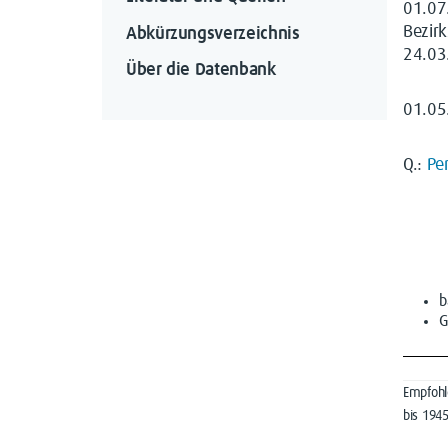
01.07
Bezir
Abkürzungsverzeichnis
24.03
Über die Datenbank
01.0
Q.:
Pe
b
Empfohle
bis 194