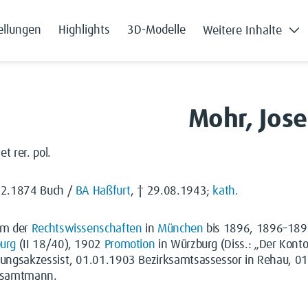
ellungen
Highlights
3D-Modelle
Weitere Inhalte
Mohr, Jose
.et rer. pol.
02.1874 Buch /
BA
Haßfurt
, † 29.08.1943;
kath.
um der
Rechtswissenschaften
in
München
bis 1896, 1896–18
urg
(II 18/40), 1902
Promotion
in Würzburg (Diss.: „Der Kont
rungsakzessist, 01.01.1903 Bezirksamtsassessor in Rehau, 0
ksamtmann.