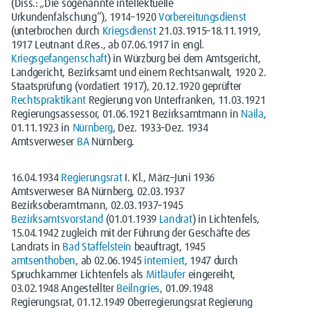
(Diss.: „Die sogenannte intellektuelle
Urkundenfälschung“), 1914–1920
Vorbereitungsdienst
(unterbrochen durch
Kriegsdienst
21.03.1915–18.11.1919,
1917 Leutnant d.Res., ab 07.06.1917 in engl.
Kriegsgefangenschaft
) in Würzburg bei dem Amtsgericht,
Landgericht, Bezirksamt und einem Rechtsanwalt, 1920 2.
Staatsprüfung (vordatiert 1917), 20.12.1920 geprüfter
Rechtspraktikant
Regierung von Unterfranken, 11.03.1921
Regierungsassessor, 01.06.1921 Bezirksamtmann in
Naila
,
01.11.1923 in
Nürnberg
, Dez. 1933–Dez. 1934
Amtsverweser
BA
Nürnberg.
16.04.1934
Regierungsrat
I. Kl., März–Juni 1936
Amtsverweser BA Nürnberg, 02.03.1937
Bezirksoberamtmann, 02.03.1937–1945
Bezirksamtsvorstand
(01.01.1939
Landrat
) in Lichtenfels,
15.04.1942 zugleich mit der Führung der Geschäfte des
Landrats in
Bad Staffelstein
beauftragt, 1945
amtsenthoben
, ab 02.06.1945
interniert
, 1947 durch
Spruchkammer Lichtenfels als
Mitläufer
eingereiht,
03.02.1948 Angestellter
Beilngries
, 01.09.1948
Regierungsrat, 01.12.1949 Oberregierungsrat Regierung