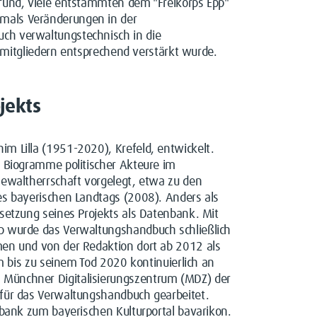
grund, viele entstammten dem "Freikorps Epp"
mals Veränderungen in der
ch verwaltungstechnisch in die
eimitgliedern entsprechend verstärkt wurde.
jekts
m Lilla (1951-2020), Krefeld, entwickelt.
n Biogramme politischer Akteure im
Gewaltherrschaft vorgelegt, etwa zu den
es bayerischen Landtags (2008). Anders als
setzung seines Projekts als Datenbank. Mit
p wurde das Verwaltungshandbuch schließlich
men und von der Redaktion dort ab 2012 als
em bis zu seinem Tod 2020 kontinuierlich an
 Münchner Digitalisierungszentrum (MDZ) der
 für das Verwaltungshandbuch gearbeitet.
nbank zum bayerischen Kulturportal bavarikon.