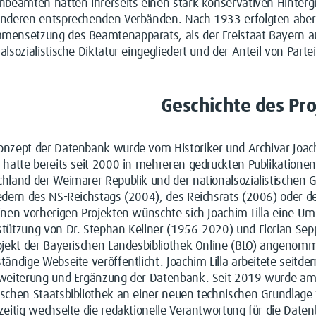
nbeamten hatten ihrerseits einen stark konservativen Hinter
anderen entsprechenden Verbänden. Nach 1933 erfolgten aber
mensetzung des Beamtenapparats, als der Freistaat Bayern au
alsozialistische Diktatur eingegliedert und der Anteil von Part
Geschichte des Pro
nzept der Datenbank wurde vom Historiker und Archivar Joachi
 hatte bereits seit 2000 in mehreren gedruckten Publikatione
hland der Weimarer Republik und der nationalsozialistischen 
edern des NS-Reichstags (2004), des Reichsrats (2006) oder d
inen vorherigen Projekten wünschte sich Joachim Lilla eine Um
stützung von Dr. Stephan Kellner (1956-2020) und Florian Sep
rojekt der Bayerischen Landesbibliothek Online (BLO) angenom
tändige Webseite veröffentlicht. Joachim Lilla arbeitete seitd
rweiterung und Ergänzung der Datenbank. Seit 2019 wurde am
ischen Staatsbibliothek an einer neuen technischen Grundlage
zeitig wechselte die redaktionelle Verantwortung für die Date