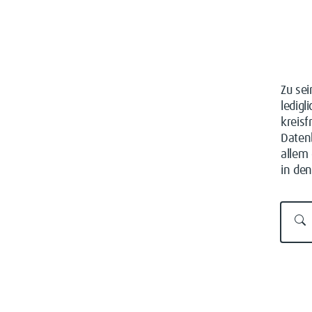
Zu sei
ledig
kreisf
Daten
allem
in de