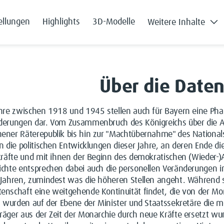
ellungen
Highlights
3D-Modelle
Weitere Inhalte
Über die Date
hre zwischen 1918 und 1945 stellen auch für Bayern eine Phase
derungen dar. Vom Zusammenbruch des Königreichs über die Au
ener Räterepublik bis hin zur "Machtübernahme" des National
n die politischen Entwicklungen dieser Jahre, an deren Ende d
tkräfte und mit ihnen der Beginn des demokratischen (Wieder-
chte entsprechen dabei auch die personellen Veränderungen in
 Jahren, zumindest was die höheren Stellen angeht. Während s
nschaft eine weitgehende Kontinuität findet, die von der Mon
, wurden auf der Ebene der Minister und Staatssekretäre die m
äger aus der Zeit der Monarchie durch neue Kräfte ersetzt wu