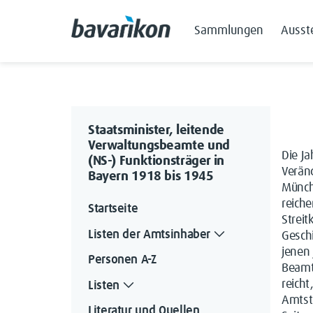
Sammlungen
Ausst
Staatsminister, leitende
Verwaltungsbeamte und
Die Ja
(NS-) Funktionsträger in
Verän
Bayern 1918 bis 1945
Münch
reiche
Startseite
Strei
Listen der Amtsinhaber
Geschi
jenen
Personen A-Z
Beamte
reicht
Listen
Amtstr
Literatur und Quellen