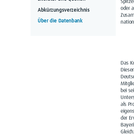
Spitze
oder 
Abkürzungsverzeichnis
Zusam
Über die Datenbank
nation
Das Ko
Dieser
Deutsc
Mitgli
bei se
Unter
als P
eigens
der E
Bayer
Gleich