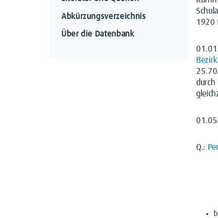
Kamme
Schul
Abkürzungsverzeichnis
1920 
Über die Datenbank
01.01
Bezir
25.7
durch
gleich
01.0
Q.:
Pe
b