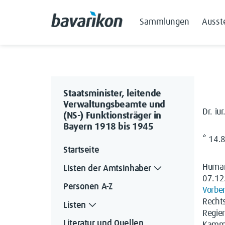
Sammlungen
Ausst
Staatsminister, leitende
Verwaltungsbeamte und
Dr. iur
(NS-) Funktionsträger in
Bayern 1918 bis 1945
* 14.
Startseite
Human
Listen der Amtsinhaber
07.1
Personen A-Z
Vorber
Recht
Listen
Regie
Literatur und Quellen