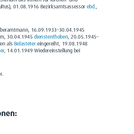
sterium des Innern für Kirchen- und
Kultus), 01.08.1916 Bezirksamtsassessor
ebd.
,
ksoberamtmann, 16.09.1933–30.04.1945
Ilm, 30.04.1945
dienstenthoben
, 20.05.1945–
en als
Belasteter
eingereiht, 19.08.1948
er
, 14.01.1949 Wiedereinstellung bei
r.
onen: