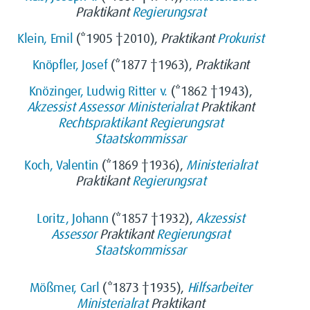
Praktikant
Regierungsrat
Klein, Emil
(*1905 †2010),
Praktikant
Prokurist
Knöpfler, Josef
(*1877 †1963),
Praktikant
Knözinger, Ludwig Ritter v.
(*1862 †1943),
Akzessist
Assessor
Ministerialrat
Praktikant
Rechtspraktikant
Regierungsrat
Staatskommissar
Koch, Valentin
(*1869 †1936),
Ministerialrat
Praktikant
Regierungsrat
Loritz, Johann
(*1857 †1932),
Akzessist
Assessor
Praktikant
Regierungsrat
Staatskommissar
Mößmer, Carl
(*1873 †1935),
Hilfsarbeiter
Ministerialrat
Praktikant