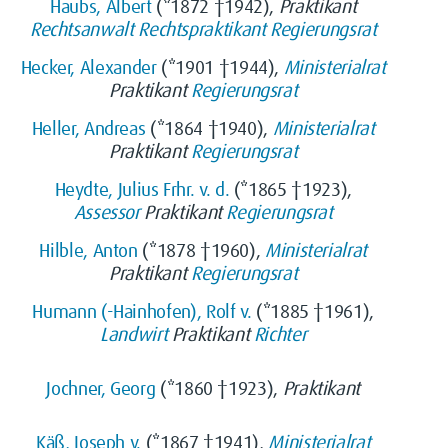
Haubs, Albert
(*1872 †1942),
Praktikant
Rechtsanwalt
Rechtspraktikant
Regierungsrat
Hecker, Alexander
(*1901 †1944),
Ministerialrat
Praktikant
Regierungsrat
Heller, Andreas
(*1864 †1940),
Ministerialrat
Praktikant
Regierungsrat
Heydte, Julius Frhr. v. d.
(*1865 †1923),
Assessor
Praktikant
Regierungsrat
Hilble, Anton
(*1878 †1960),
Ministerialrat
Praktikant
Regierungsrat
Humann (-Hainhofen), Rolf v.
(*1885 †1961),
Landwirt
Praktikant
Richter
Jochner, Georg
(*1860 †1923),
Praktikant
Käß, Joseph v.
(*1867 †1941),
Ministerialrat