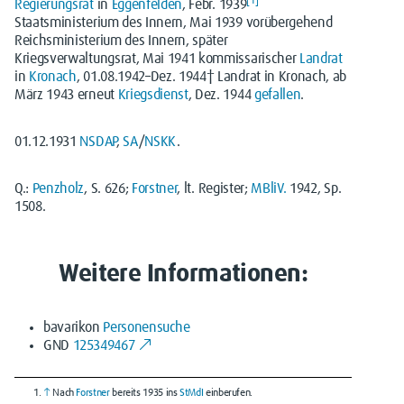
[
1
]
Regierungsrat
in
Eggenfelden
, Febr. 1939
Staatsministerium des Innern, Mai 1939 vorübergehend
Reichsministerium des Innern, später
Kriegsverwaltungsrat, Mai 1941 kommissarischer
Landrat
in
Kronach
, 01.08.1942–Dez. 1944† Landrat in Kronach, ab
März 1943 erneut
Kriegsdienst
, Dez. 1944
gefallen
.
01.12.1931
NSDAP
,
SA
/
NSKK
.
Q.:
Penzholz
, S. 626;
Forstner
, lt. Register;
MBliV.
1942, Sp.
1508.
Weitere Informationen:
bavarikon
Personensuche
GND
125349467
↑
Nach
Forstner
bereits 1935 ins
StMdI
einberufen.