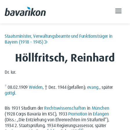
Staatsminister, Verwaltungsbeamte und Funktionsträger in
Bayern (1918 - 1945)
Höllfritsch, Reinhard
Dr. iur.
* 08.02.1909
Weiden
, † Dez. 1944 (gefallen);
evang.
, später
gottgl.
Bis 1931 Studium der
Rechtswissenschaften
in
München
(1928 Corps Bavaria im KSC), 1933
Promotion
in
Erlangen
(Diss.: „Die Entziehung von Ehrenrechten im Strafurteil“),
1934 2. Staatsprüfung, 1934 Regierungsassessor, später