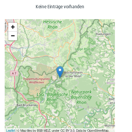
Keine Einträge vorhanden
+
−
Leaflet
| © Map tiles by BSB MDZ, under CC BY 3.0. Data by OpenStreetMap,