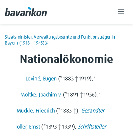
Staatsminister, Verwaltungsbeamte und Funktionsträger in
Bayern (1918 - 1945)
Nationalökonomie
Leviné, Eugen
(*1883 †1919), '
Moltke, Joachim v.
(*1891 †1956), '
Muckle, Friedrich
(*1883 †),
Gesandter
Toller, Ernst
(*1893 †1939),
Schriftsteller