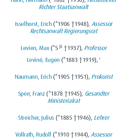
Hahn, Hermann
(*1882 †1950),
Hilfsarbeiter
Richter
Staatsanwalt
Isselhorst, Erich
(*1906 †1948),
Assessor
Rechtsanwalt
Regierungsrat
JL
Levien, Max
(*5
†1937),
Professor
Leviné, Eugen
(*1883 †1919), '
Naumann, Erich
(*1905 †1951),
Prokurist
Sperr, Franz
(*1878 †1945),
Gesandter
Ministerialrat
Streicher, Julius
(*1885 †1946),
Lehrer
Vollrath, Rudolf
(*1910 †1944),
Assessor