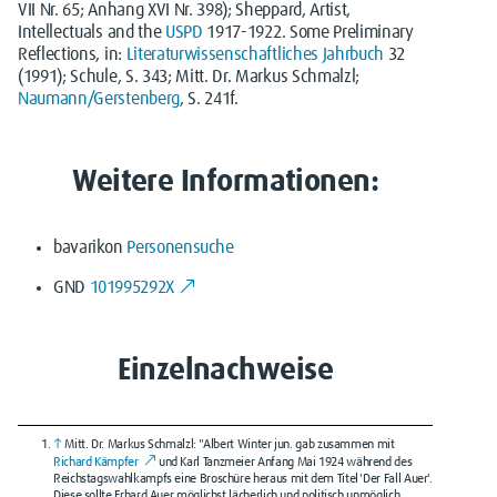
VII Nr. 65; Anhang XVI Nr. 398); Sheppard, Artist,
Intellectuals and the
USPD
1917-1922. Some Preliminary
Reflections, in:
Literaturwissenschaftliches Jahrbuch
32
(1991); Schule, S. 343; Mitt. Dr. Markus Schmalzl;
Naumann/Gerstenberg
, S. 241f.
Weitere Informationen:
bavarikon
Personensuche
GND
101995292X
Einzelnachweise
↑
Mitt. Dr. Markus Schmalzl: "Albert Winter jun. gab zusammen mit
Richard Kämpfer
und Karl Tanzmeier Anfang Mai 1924 während des
Reichstagswahlkampfs eine Broschüre heraus mit dem Titel 'Der Fall Auer'.
Diese sollte Erhard Auer möglichst lächerlich und politisch unmöglich