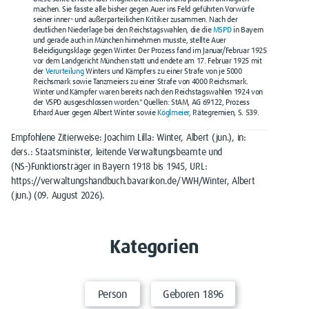
machen. Sie fasste alle bisher gegen Auer ins Feld geführten Vorwürfe
seiner inner- und außerparteilichen Kritiker zusammen. Nach der
deutlichen Niederlage bei den Reichstagswahlen, die die
MSPD
in Bayern
und gerade auch in München hinnehmen musste, stellte Auer
Beleidigungsklage gegen Winter. Der Prozess fand im Januar/Februar 1925
vor dem Landgericht München statt und endete am 17. Februar 1925 mit
der
Verurteilung
Winters und Kämpfers zu einer Strafe von je 5000
Reichsmark sowie Tanzmeiers zu einer Strafe von 4000 Reichsmark.
Winter und Kämpfer waren bereits nach den Reichstagswahlen 1924 von
der VSPD ausgeschlossen worden." Quellen: StAM, AG 69122, Prozess
Erhard Auer gegen Albert Winter sowie
Köglmeier
, Rätegremien, S. 539.
Empfohlene Zitierweise: Joachim Lilla: Winter, Albert (jun.), in:
ders.: Staatsminister, leitende Verwaltungsbeamte und
(NS-)Funktionsträger in Bayern 1918 bis 1945, URL:
https://verwaltungshandbuch.bavarikon.de/VWH/Winter, Albert
(jun.) (09. August 2026).
Kategorien
Person
Geboren 1896