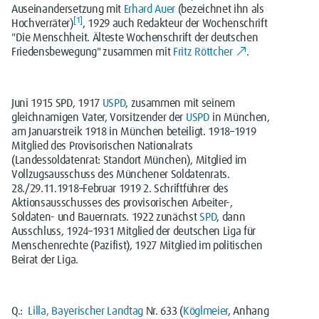
Auseinandersetzung mit
Erhard Auer
(bezeichnet ihn als
[
1
]
Hochverräter)
, 1929 auch Redakteur der Wochenschrift
"Die Menschheit. Älteste Wochenschrift der deutschen
Friedensbewegung" zusammen mit
Fritz Röttcher
.
Juni 1915 SPD, 1917
USPD
, zusammen mit seinem
gleichnamigen Vater, Vorsitzender der
USPD
in München,
am Januarstreik 1918 in München beteiligt. 1918–1919
Mitglied des Provisorischen Nationalrats
(Landessoldatenrat: Standort München), Mitglied im
Vollzugsausschuss des Münchener Soldatenrats.
28./29.11.1918–Februar 1919 2. Schriftführer des
Aktionsausschusses des provisorischen Arbeiter-,
Soldaten- und Bauernrats. 1922 zunächst
SPD
, dann
Ausschluss, 1924–1931 Mitglied der deutschen Liga für
Menschenrechte (Pazifist), 1927 Mitglied im politischen
Beirat der Liga.
Q.:
Lilla, Bayerischer Landtag
Nr. 633 (
Köglmeier
, Anhang