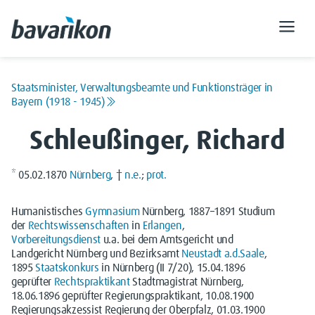
Staatsminister, Verwaltungsbeamte und Funktionsträger in
Bayern (1918 - 1945)
Schleußinger, Richard
* 05.02.1870
Nürnberg
, †
n.e.
;
prot.
Humanistisches
Gymnasium
Nürnberg, 1887–1891 Studium
der
Rechtswissenschaften
in
Erlangen
,
Vorbereitungsdienst
u.a. bei dem Amtsgericht und
Landgericht Nürnberg und Bezirksamt
Neustadt a.d.Saale
,
1895
Staatskonkurs
in Nürnberg (II 7/20), 15.04.1896
geprüfter
Rechtspraktikant
Stadtmagistrat Nürnberg,
18.06.1896 geprüfter Regierungspraktikant, 10.08.1900
Regierungsakzessist Regierung der Oberpfalz, 01.03.1900