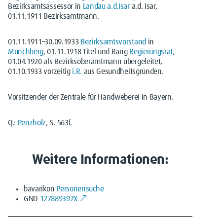
Bezirksamtsassessor in
Landau a.d.Isar
a.d. Isar,
01.11.1911 Bezirksamtmann.
01.11.1911–30.09.1933
Bezirksamtsvorstand
in
Münchberg
, 01.11.1918 Titel und Rang
Regierungsrat
,
01.04.1920 als Bezirksoberamtmann übergeleitet,
01.10.1933 vorzeitig
i.R.
aus Gesundheitsgründen.
Vorsitzender der Zentrale für Handweberei in Bayern.
Q.:
Penzholz
, S. 563f.
Weitere Informationen:
bavarikon
Personensuche
GND
127889392X