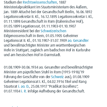
Studium der
Rechtswissenschaften
, 1887
Ministerialpraktikant im Staatsministerium des Äußern,
Jan. 1889 Attaché bei der Gesandtschaft Berlin, 16.06.1892
Legationssekretär II. Kl., 16.12.1895 Legationssekretär I. Kl.,
01.11.1898 Gesandtschaft in Rom (italienischer Hof),
01.05.1899 Legationsrat, 01.11.1903–01.10.1907
Ministerresident bei der
Schweizerischen
Eidgenossenschaft in Bern, 01.05.1905 Geheimer
Legationsrat II. Kl., 01.10.1907–31.07.1909
ao.
Gesandter
und bevollmächtigter Minister am württembergischen
Hofe in Stuttgart, zugleich am badischen Hof in Karlsruhe
und am hessischen Hof in Darmstadt.
01.08.1909–30.06.1934 ao. Gesandter und bevollmächtigter
Minister am päpstlichen Stuhl in Rom (1915–1918/19
Führung der Geschäfte von der
Schweiz
aus), 01.08.1909
Geheimer Legationsrat I. Kl., 04.02.1916 Titel und Rang
Staatsrat
i. ao. D.
, 25.08.1917 "Prädikat Exzellenz",
01.07.1934
i. R.
infolge Aufhebung der Gesandtschaft.