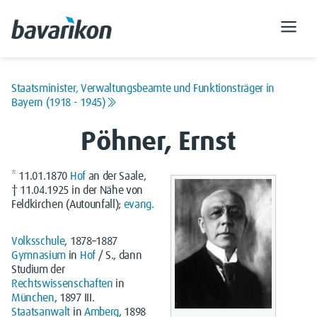
Staatsminister, Verwaltungsbeamte und Funktionsträger in
Bayern (1918 - 1945)
Pöhner, Ernst
* 11.01.1870
Hof
an der Saale,
† 11.04.1925 in der Nähe von
Feldkirchen (Autounfall);
evang.
Volksschule
, 1878–1887
Gymnasium
in
Hof
/ S., dann
Studium der
Rechtswissenschaften
in
München
, 1897 III.
Staatsanwalt
in
Amberg
, 1898