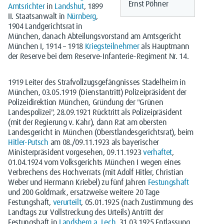
Ernst Pöhner
Amtsrichter
in
Landshut
, 1899
II. Staatsanwalt in
Nürnberg
,
1904 Landgerichtsrat in
München, danach Abteilungsvorstand am Amtsgericht
München I, 1914 – 1918
Kriegsteilnehmer
als Hauptmann
der Reserve bei dem Reserve-Infanterie-Regiment Nr. 14.
1919 Leiter des Strafvollzugsgefängnisses Stadelheim in
München, 03.05.1919 (Dienstantritt) Polizeipräsident der
Polizeidirektion München, Gründung der "Grünen
Landespolizei", 28.09.1921 Rücktritt als Polizeipräsident
(mit der Regierung v. Kahr), dann Rat am obersten
Landesgericht in München (Oberstlandesgerichtsrat), beim
Hitler-Putsch
am 08./09.11.1923 als bayerischer
Ministerpräsident vorgesehen, 09.11.1923
verhaftet
,
01.04.1924 vom Volksgerichts München I wegen eines
Verbrechens des Hochverrats (mit Adolf Hitler, Christian
Weber und Hermann Kriebel) zu fünf Jahren
Festungshaft
und 200 Goldmark, ersatzweise weitere 20 Tage
Festungshaft,
verurteilt
, 05.01.1925 (nach Zustimmung des
Landtags zur Vollstreckung des Urteils) Antritt der
Festungshaft in
Landsberg a. Lech
, 31.03.1925 Entlassung