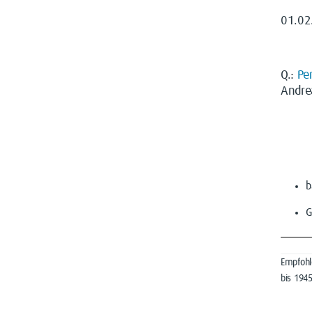
01.0
Q.:
Pe
Andre
b
Empfohle
bis 194