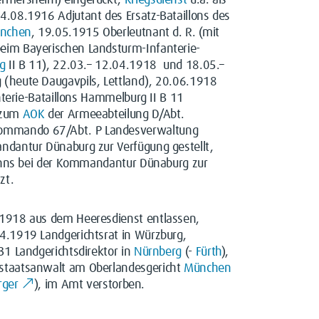
ermersheim) eingerückt,
Kriegsdienst
u.a. als
.08.1916 Adjutant des Ersatz-Bataillons des
nchen
, 19.05.1915 Oberleutnant d. R. (mit
eim Bayerischen Landsturm-Infanterie-
g
II B 11), 22.03.– 12.04.1918 und 18.05.–
(heute Daugavpils, Lettland), 20.06.1918
nterie-Bataillons Hammelburg II B 11
8 zum
AOK
der Armeeabteilung D/Abt.
ommando 67/Abt. P Landesverwaltung
ndantur Dünaburg zur Verfügung gestellt,
manns bei der Kommandantur Dünaburg zur
zt.
.1918 aus dem Heeresdienst entlassen,
4.1919 Landgerichtsrat in Würzburg,
31 Landgerichtsdirektor in
Nürnberg
(-
Fürth
),
staatsanwalt am Oberlandesgericht
München
rger
), im Amt verstorben.