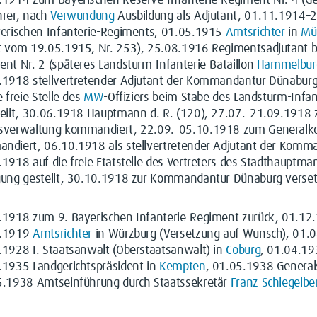
.1914 zum Bayerischen Reserve-Infanterie-Regiment Nr. 4 (G
hrer, nach
Verwundung
Ausbildung als Adjutant, 01.11.1914–24
yerischen Infanterie-Regiments, 01.05.1915
Amtsrichter
in
Mü
t vom 19.05.1915, Nr. 253), 25.08.1916 Regimentsadjutant b
nt Nr. 2 (späteres Landsturm-Infanterie-Bataillon
Hammelbur
.1918 stellvertretender Adjutant der Kommandantur Dünaburg 
e freie Stelle des
MW
-Offiziers beim Stabe des Landsturm-Infa
teilt, 30.06.1918 Hauptmann d. R. (120), 27.07.–21.09.191
sverwaltung kommandiert, 22.09.–05.10.1918 zum Generalk
ndiert, 06.10.1918 als stellvertretender Adjutant der Komma
.1918 auf die freie Etatstelle des Vertreters des Stadthaupt
gung gestellt, 30.10.1918 zur Kommandantur Dünaburg verset
.1918 zum 9. Bayerischen Infanterie-Regiment zurück, 01.12
2.1919
Amtsrichter
in Würzburg (Versetzung auf Wunsch), 01.0
.1928 I. Staatsanwalt (Oberstaatsanwalt) in
Coburg
, 01.04.19
.1935 Landgerichtspräsident in
Kempten
, 01.05.1938 General
5.1938 Amtseinführung durch Staatssekretär
Franz Schlegelbe