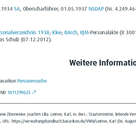
2.1934
SA
, Oberscharführer; 01.05.1937
NSDAP
(Nr. 4.249.46
rsonalverzeichnis 1938
;
Klee
;
BArch
,
RJM
-Personalakte (R 300
as Schulz (07.12.2012).
Weitere Informati
avarikon
Personensuche
GND
1011299623
ne Zitierweise: Joachim Lilla: Leimer, Karl, in: ders.: Staatsminister, leitende
5, URL: https://verwaltungshandbuch.bavarikon.de/VWH/Leimer, Karl (06. August