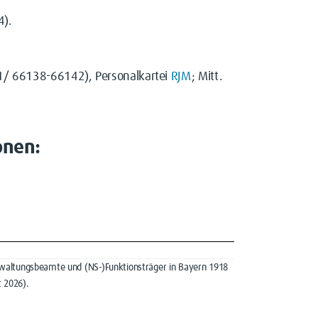
4).
1/ 66138-66142), Personalkartei
RJM
; Mitt.
onen:
 Verwaltungsbeamte und (NS-)Funktionsträger in Bayern 1918
 2026).