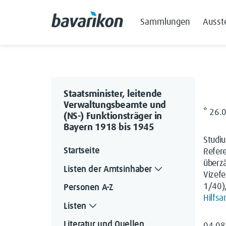
Sammlungen
Ausst
Staatsminister, leitende
Verwaltungsbeamte und
* 26.
(NS-) Funktionsträger in
Bayern 1918 bis 1945
Studi
Startseite
Refer
überzä
Listen der Amtsinhaber
Vizef
1/40)
Personen A-Z
Hilfsa
Listen
Literatur und Quellen