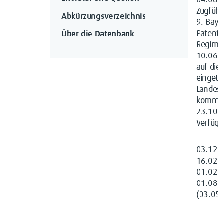
04.08
Zugfü
Abkürzungsverzeichnis
9. Ba
Paten
Über die Datenbank
Regime
10.06
auf di
einge
Lande
komma
23.10
Verfü
03.12
16.0
01.02
01.08
(03.0