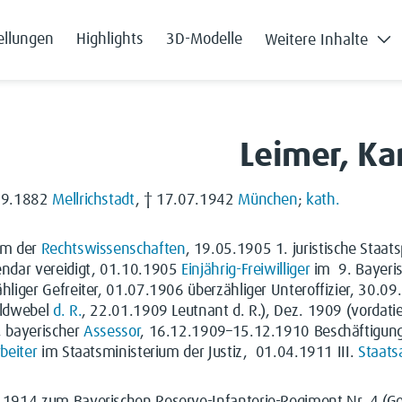
ellungen
Highlights
3D-Modelle
Weitere Inhalte
Leimer, Ka
09.1882
Mellrichstadt
, † 17.07.1942
München
;
kath.
um der
Rechtswissenschaften
, 19.05.1905 1. juristische Staat
endar vereidigt, 01.10.1905
Einjährig-Freiwilliger
im 9. Bayeris
hliger Gefreiter, 01.07.1906 überzähliger Unteroffizier, 30.
eldwebel
d. R.
, 22.01.1909 Leutnant d. R.), Dez. 1909 (vordati
, bayerischer
Assessor
, 16.12.1909–15.12.1910 Beschäftigun
rbeiter
im Staatsministerium der Justiz, 01.04.1911 III.
Staats