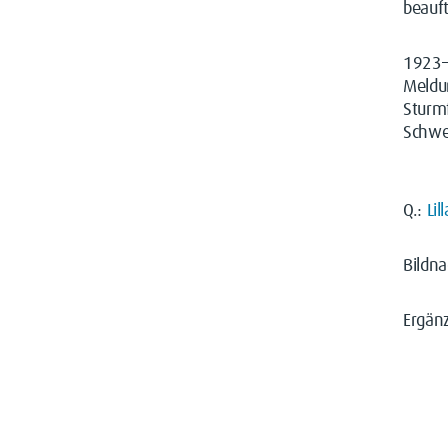
beauf
1923–
Meldu
Sturm
Schwe
Q.:
Lil
Bildn
Ergänz