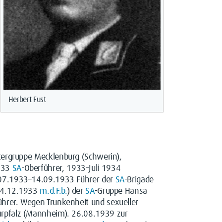
Herbert Fust
tergruppe Mecklenburg (Schwerin),
1933
SA
-Oberführer, 1933–Juli 1934
07.1933–14.09.1933 Führer der
SA
-Brigade
 24.12.1933
m.d.F.b.
) der
SA
-Gruppe Hansa
hrer. Wegen Trunkenheit und sexueller
urpfalz (Mannheim). 26.08.1939 zur