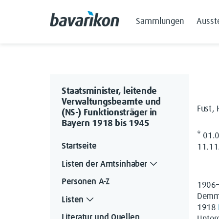
Sammlungen
Ausst
Staatsminister, leitende
Verwaltungsbeamte und
Fust, 
(NS-) Funktionsträger in
Bayern 1918 bis 1945
* 01.
Startseite
11.11
Listen der Amtsinhaber
Personen A-Z
1906
Demmi
Listen
1918
Literatur und Quellen