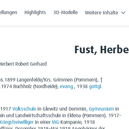
ellungen
Highlights
3D-Modelle
Weitere Inhalte
Fust, Herbe
Herbert Robert Gerhard
06.1899 Langenfelde/Krs. Grimmen (Pommern), †
.1974 Buchholz (Nordheide);
evang.
, 1938
gottgl.
–1917
Volksschule
in Glewitz und Demmin,
Gymnasium
in
n und Landwirtschaftsschule in Eldena (Pommern). 1917–
Kriegsfreiwilliger
in einer
MG
-Kompanie, 1918