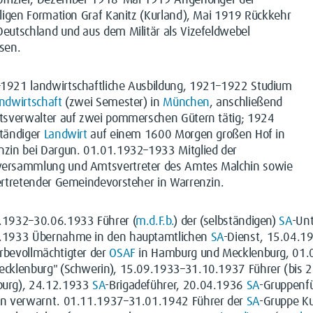
offizier, Dezember 1918–Mai 1919 Angehöriger der
lligen Formation Graf Kanitz (Kurland), Mai 1919 Rückkehr
eutschland und aus dem Militär als Vizefeldwebel
sen.
1921 landwirtschaftliche Ausbildung, 1921–1922 Studium
ndwirtschaft
(zwei Semester) in
München
, anschließend
utsverwalter auf zwei pommerschen Gütern tätig; 1924
ständiger
Landwirt
auf einem 1600 Morgen großen Hof in
nzin bei Dargun. 01.01.1932–1933 Mitglied der
ersammlung und Amtsvertreter des Amtes Malchin sowie
ertretender Gemeindevorsteher in Warrenzin.
.1932–30.06.1933 Führer (
m.d.F.b.
) der (selbständigen)
SA
-Un
.1933 Übernahme in den hauptamtlichen
SA
-Dienst, 15.04.
rbevollmächtigter der
OSAF
in Hamburg und Mecklenburg, 01.
ecklenburg" (Schwerin), 15.09.1933–31.10.1937 Führer (bis
urg), 24.12.1933
SA
-Brigadeführer, 20.04.1936
SA
-Gruppenfü
en verwarnt. 01.11.1937–31.01.1942 Führer der
SA
-Gruppe K