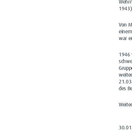
Wehrm
1943)
Von Ma
einem 
war e
1946 
schwe
Gruppe
weiter
21.03
des Be
Weite
30.0