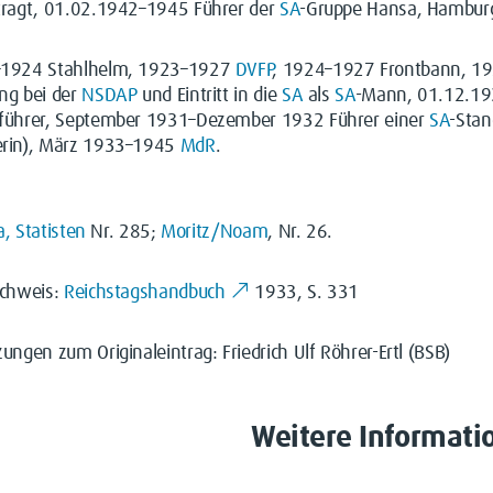
tragt, 01.02.1942–1945 Führer der
SA
-Gruppe Hansa, Hamburg
1924 Stahlhelm, 1923–1927
DVFP
, 1924–1927 Frontbann, 19
ng bei der
NSDAP
und Eintritt in die
SA
als
SA
-Mann, 01.12.19
führer, September 1931–Dezember 1932 Führer einer
SA
-Sta
rin), März 1933–1945
MdR
.
la, Statisten
Nr. 285;
Moritz/Noam
, Nr. 26.
achweis:
Reichstagshandbuch
1933, S. 331
ungen zum Originaleintrag: Friedrich Ulf Röhrer-Ertl (BSB)
Weitere Informati