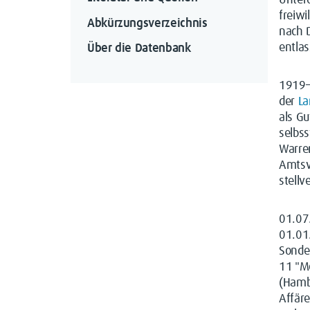
Unter
freiwi
Abkürzungsverzeichnis
nach D
entlas
Über die Datenbank
1919–
der
La
als G
selbs
Warre
Amtsv
stellv
01.07
01.01
Sonde
11 "M
(Hamb
Affär