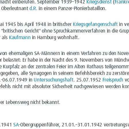
acht einberufen. September 1939–1942
Kriegsdienst
(
Frankr
 Oberleutnant
d.R.
in einem Panzer-Pionierbataillon.
i 1945 bis April 1948 in britischer
Kriegsgefangenschaft
in ve
"britischen Gericht" ohne Spruchkammerverfahren in die Grup
r als
Kaufmann
in Hamburg wohnhaft.
von ehemaligen SA-Männern in einem Verfahren zu den Nov
r belastet: Er habe in der Nacht des 9. Novembers von Münche
 Kurpfalz an der zentralen Feier im Alten Rathaus teilgenomm
gegeben, alle Synagogen in seinem Befehlsbereich zu zerstöre
.-06.07.1949 in
Untersuchungshaft
. 25.07.1952
Freispruch
vo
fehls nicht mit absoluter Sicherheit nachgewiesen werden ko
rer Lebensweg nicht bekannt.
1.1941
SA
-Obergruppenführer, 21.01.–31.01.1942 vertretungs