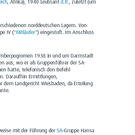
eich
, Afrika), 1940 Leutnant
d.R.
, zuletzt (um
rschiedenen norddeutschen Lagern. Von
pe IV ("
Mitläufer
") eingestuft. Im Anschluss
emberpogromen 1938 in und um Darmstadt
n aus, wo er als Gruppenführer der SA-
en hatte, telefonisch den Befehl
n. Daraufhin Ermittlungen,
r dem Landgericht Wiesbaden, da Erteilung
nnte.
weise mit der Führung der
SA
-Gruppe Hansa