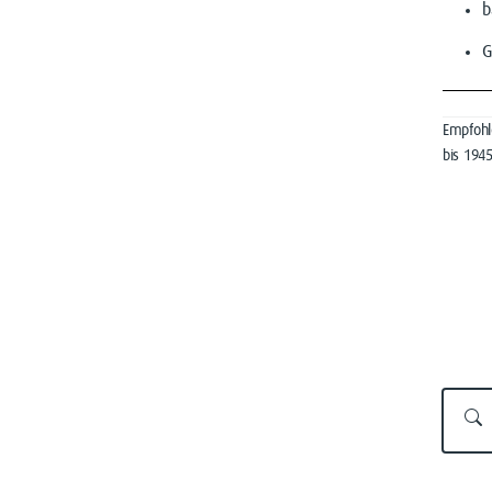
b
Empfohle
bis 194